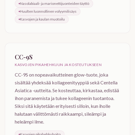
Nasolabiaali- ja marionettijuonteiden täyttö
Huulten luonnollinen volyymilisäys
Kasvojen ja kaulan muotoilu
CC-9S
KASVOJEN PIKAHEHKUUN JA KOSTEUTUKSEEN
CC-9S on nopeavaikutteinen glow-tuote, joka
sisältää yhdeksää kollageenityyppiä sekä Centella
Asiatica -uutteita. Se kosteuttaa, kirkastaa, edistää
ihon paranemista ja tukee kollageenin tuotantoa.
Siksi sitä käytetään erityisesti silloin, kun iholle
halutaan välittömästi raikkaampi, sileämpi ja
heleämpi ilme.
Kasvojen pikahehkuhoito