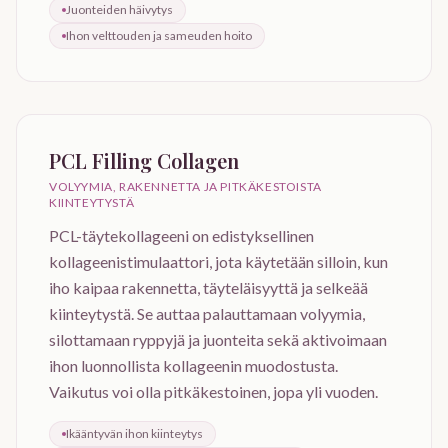
Juonteiden häivytys
Ihon velttouden ja sameuden hoito
PCL Filling Collagen
VOLYYMIA, RAKENNETTA JA PITKÄKESTOISTA
KIINTEYTYSTÄ
PCL-täytekollageeni on edistyksellinen
kollageenistimulaattori, jota käytetään silloin, kun
iho kaipaa rakennetta, täyteläisyyttä ja selkeää
kiinteytystä. Se auttaa palauttamaan volyymia,
silottamaan ryppyjä ja juonteita sekä aktivoimaan
ihon luonnollista kollageenin muodostusta.
Vaikutus voi olla pitkäkestoinen, jopa yli vuoden.
Ikääntyvän ihon kiinteytys