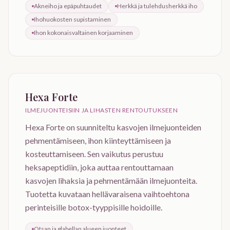
Akneiho ja epäpuhtaudet
Herkkä ja tulehdusherkkä iho
Ihohuokosten supistaminen
Ihon kokonaisvaltainen korjaaminen
Hexa Forte
ILMEJUONTEISIIN JA LIHASTEN RENTOUTUKSEEN
Hexa Forte on suunniteltu kasvojen ilmejuonteiden
pehmentämiseen, ihon kiinteyttämiseen ja
kosteuttamiseen. Sen vaikutus perustuu
heksapeptidiin, joka auttaa rentouttamaan
kasvojen lihaksia ja pehmentämään ilmejuonteita.
Tuotetta kuvataan hellävaraisena vaihtoehtona
perinteisille botox-tyyppisille hoidoille.
Otsan ja glabellan alueen juonteet