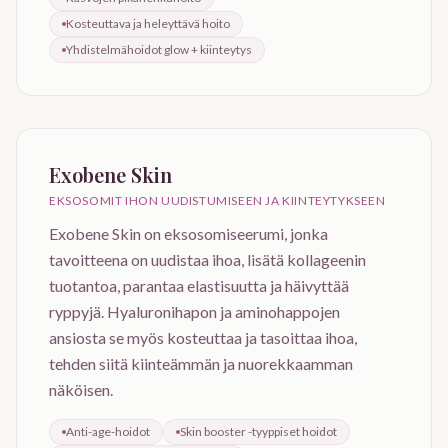
Kosteuttava ja heleyttävä hoito
Yhdistelmähoidot glow + kiinteytys
Exobene Skin
EKSOSOMIT IHON UUDISTUMISEEN JA KIINTEYTYKSEEN
Exobene Skin on eksosomiseerumi, jonka
tavoitteena on uudistaa ihoa, lisätä kollageenin
tuotantoa, parantaa elastisuutta ja häivyttää
ryppyjä. Hyaluronihapon ja aminohappojen
ansiosta se myös kosteuttaa ja tasoittaa ihoa,
tehden siitä kiinteämmän ja nuorekkaamman
näköisen.
Anti-age-hoidot
Skin booster -tyyppiset hoidot