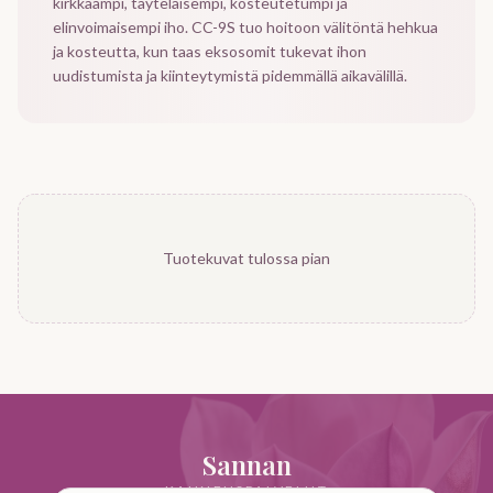
kirkkaampi, täyteläisempi, kosteutetumpi ja
elinvoimaisempi iho. CC-9S tuo hoitoon välitöntä hehkua
ja kosteutta, kun taas eksosomit tukevat ihon
uudistumista ja kiinteytymistä pidemmällä aikavälillä.
Tuotekuvat tulossa pian
Sannan
KAUNEUSPALVELUT