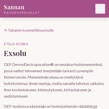
Sannan
KAUNEUSPALVELUT
Takaisin kosmetiikkasivulle
ETELÄ-KOREA
Exsolu
DEP DermoElectroporation® on neulaton hoitomenetelmä,
jossa valitut tehoaineet imeytetään tarkasti syvempiin
ihokerroksiin. Menetelmän etuna on miellyttävä
hoitokokemus ilman neuloja, mutta samalla tehokas vaikutus
ihon kosteutukseen, kiinteytykseen, kirkastukseen ja
uudistumiseen.
DEP-hoidoissa käytetään eri hoitokohteisiin räätälöityjä