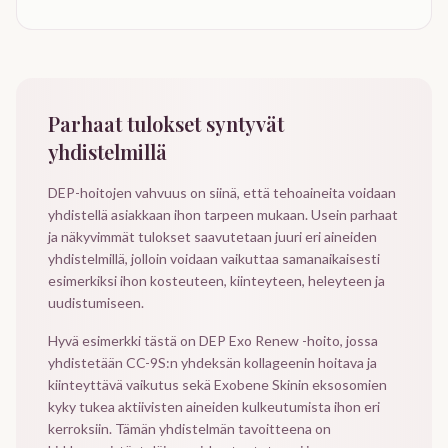
Parhaat tulokset syntyvät
yhdistelmillä
DEP-hoitojen vahvuus on siinä, että tehoaineita voidaan
yhdistellä asiakkaan ihon tarpeen mukaan. Usein parhaat
ja näkyvimmät tulokset saavutetaan juuri eri aineiden
yhdistelmillä, jolloin voidaan vaikuttaa samanaikaisesti
esimerkiksi ihon kosteuteen, kiinteyteen, heleyteen ja
uudistumiseen.
Hyvä esimerkki tästä on DEP Exo Renew -hoito, jossa
yhdistetään CC-9S:n yhdeksän kollageenin hoitava ja
kiinteyttävä vaikutus sekä Exobene Skinin eksosomien
kyky tukea aktiivisten aineiden kulkeutumista ihon eri
kerroksiin. Tämän yhdistelmän tavoitteena on