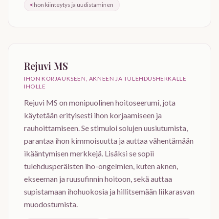
Ihon kiinteytys ja uudistaminen
Rejuvi MS
IHON KORJAUKSEEN, AKNEEN JA TULEHDUSHERKÄLLE
IHOLLE
Rejuvi MS on monipuolinen hoitoseerumi, jota
käytetään erityisesti ihon korjaamiseen ja
rauhoittamiseen. Se stimuloi solujen uusiutumista,
parantaa ihon kimmoisuutta ja auttaa vähentämään
ikääntymisen merkkejä. Lisäksi se sopii
tulehdusperäisten iho-ongelmien, kuten aknen,
ekseeman ja ruusufinnin hoitoon, sekä auttaa
supistamaan ihohuokosia ja hillitsemään liikarasvan
muodostumista.