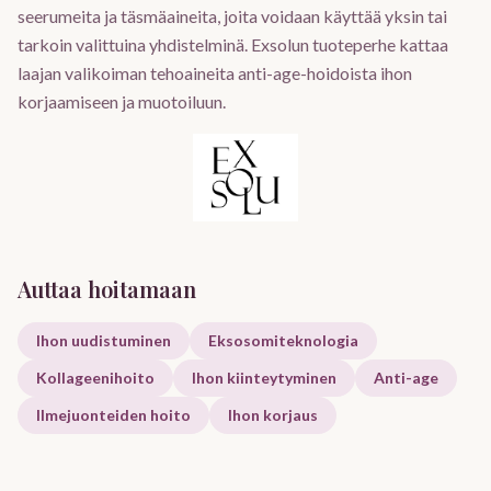
seerumeita ja täsmäaineita, joita voidaan käyttää yksin tai
tarkoin valittuina yhdistelminä. Exsolun tuoteperhe kattaa
laajan valikoiman tehoaineita anti-age-hoidoista ihon
korjaamiseen ja muotoiluun.
Auttaa hoitamaan
Ihon uudistuminen
Eksosomiteknologia
Kollageenihoito
Ihon kiinteytyminen
Anti-age
Ilmejuonteiden hoito
Ihon korjaus