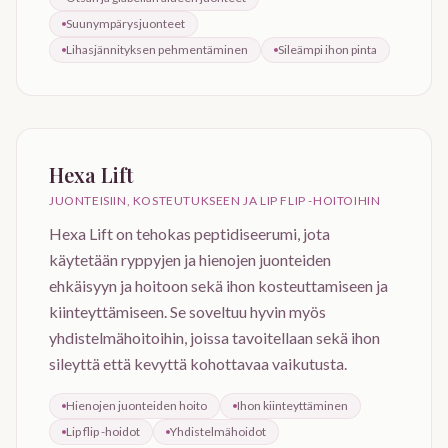
Suunympärysjuonteet
Lihasjännityksen pehmentäminen
Sileämpi ihon pinta
Hexa Lift
JUONTEISIIN, KOSTEUTUKSEEN JA LIP FLIP -HOITOIHIN
Hexa Lift on tehokas peptidiseerumi, jota
käytetään ryppyjen ja hienojen juonteiden
ehkäisyyn ja hoitoon sekä ihon kosteuttamiseen ja
kiinteyttämiseen. Se soveltuu hyvin myös
yhdistelmähoitoihin, joissa tavoitellaan sekä ihon
sileyttä että kevyttä kohottavaa vaikutusta.
Hienojen juonteiden hoito
Ihon kiinteyttäminen
Lip flip -hoidot
Yhdistelmähoidot