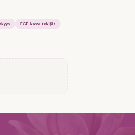
kkyys
EGF-kasvutekijät