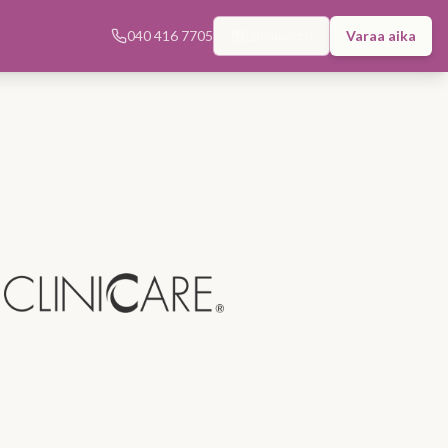
040 416 7705
Lahjakortti
Varaa aika