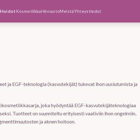
Hoidot
Kosmetiikka
Hinnasto
Meistä
Yhteystiedot
neet ja EGF-teknologia (kasvutekijät) tukevat ihon uusiutumista ja
tikosmetiikkasarja, joka hyödyntää EGF-kasvutekijäteknologiaa
eksi. Tuotteet on suunniteltu erityisesti vaativiin ihon ongelmiin,
gmenttimuutosten ja aknen hoitoon.