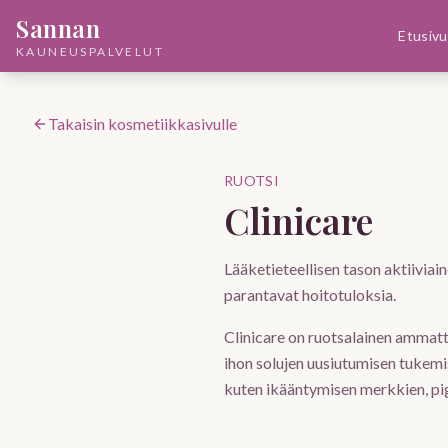
Sannan
Etusivu
KAUNEUSPALVELUT
Takaisin kosmetiikkasivulle
RUOTSI
Clinicare
Lääketieteellisen tason aktiiviai
parantavat hoitotuloksia.
Clinicare on ruotsalainen ammat
ihon solujen uusiutumisen tukemis
kuten ikääntymisen merkkien, pi