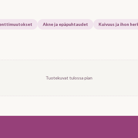
enttimuutokset
Akne ja epäpuhtaudet
Kuivuus ja ihon her
Tuotekuvat tulossa pian