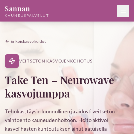
Sannan
KAUNEUSPALVELUT
Erikoiskasvohoidot
VEITSETÖN KASVOJENKOHOTUS
Take Ten – Neurowave
kasvojumppa
Tehokas, täysin luonnollinen ja aidosti veitsetön
vaihtoehto kauneudenhoitoon. Hoito aktivoi
kasvolihasten kuntoutuksen ainutlaatuisella