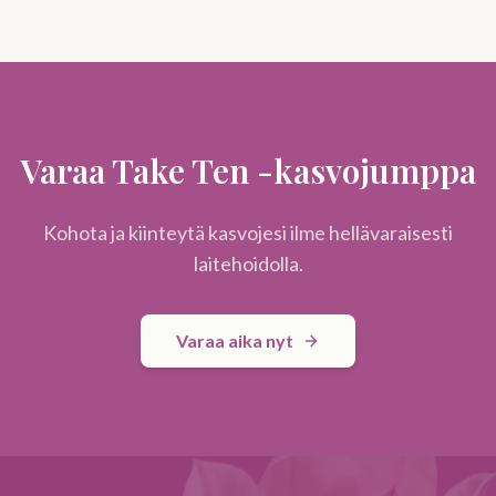
Varaa Take Ten -kasvojumppa
Kohota ja kiinteytä kasvojesi ilme hellävaraisesti
laitehoidolla.
Varaa aika nyt