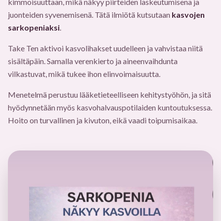
kimmoisuuttaan, mikä näkyy piirteiden laskeutumisena ja
juonteiden syvenemisenä. Tätä ilmiötä kutsutaan
kasvojen
sarkopeniaksi
.
Take Ten aktivoi kasvolihakset uudelleen ja vahvistaa niitä
sisältäpäin. Samalla verenkierto ja aineenvaihdunta
vilkastuvat, mikä tukee ihon elinvoimaisuutta.
Menetelmä perustuu lääketieteelliseen kehitystyöhön, ja sitä
hyödynnetään myös kasvohalvauspotilaiden kuntoutuksessa.
Hoito on turvallinen ja kivuton, eikä vaadi toipumisaikaa.